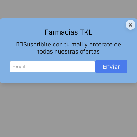
×
Farmacias TKL
👇🏻Suscribite con tu mail y enterate de
todas nuestras ofertas
Enviar