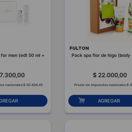
FULTON
 for men (edt 50 ml +
Pack spa flor de higo (body
7
.
300
,
00
$
22
.
000
,
00
tos nacionales:
$
30
.
826
,
45
Precio sin impuestos nacionales:
$
1
GREGAR
AGREGAR