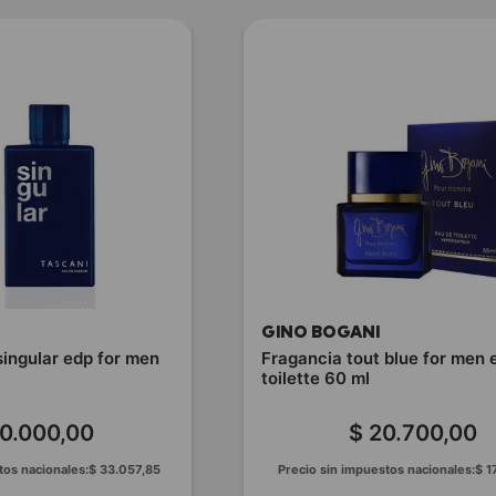
GINO BOGANI
singular edp for men
Fragancia tout blue for men 
toilette 60 ml
0
.
000
,
00
$
20
.
700
,
00
tos nacionales:
$
33
.
057
,
85
Precio sin impuestos nacionales:
$
1