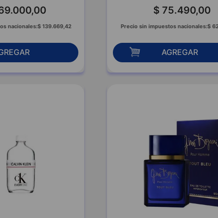
69
.
000
,
00
$
75
.
490
,
00
os nacionales:
$
139
.
669
,
42
Precio sin impuestos nacionales:
$
6
GREGAR
AGREGAR