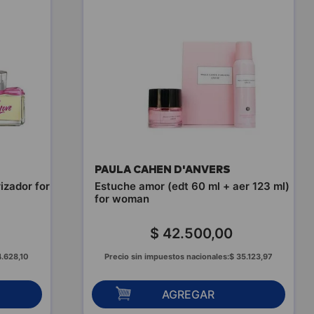
PAULA CAHEN D'ANVERS
izador for
Estuche amor (edt 60 ml + aer 123 ml)
for woman
$
42
.
500
,
00
4
.
628
,
10
Precio sin impuestos nacionales:
$
35
.
123
,
97
AGREGAR