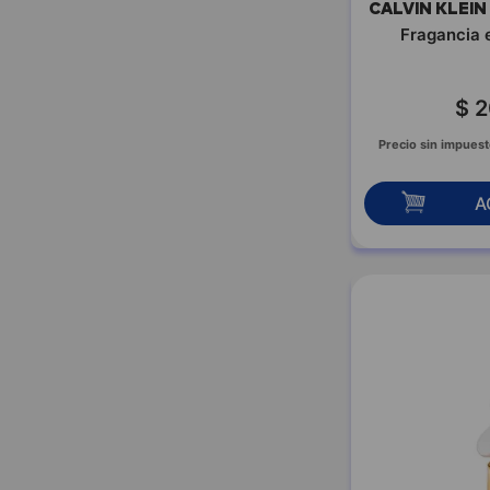
DKNY
CALVIN KLEIN
DOLCE & GABBANA
Fragancia 
ELIZABETH ARDEN
EPICA
FABYOULOUS
$
2
FERAUD
Precio sin impuest
FLOWER
FULTON
A
GIESSO
GINO BOGANI
GIORGIO
GIVENCHY
GUERLAIN
GUESS
GUY LAROCHE
HENO DE PRAVIA
HUGO BOSS
ISSEY
JAGUAR