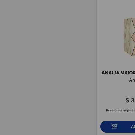
PACO RABANNE
PALOMA HERRERA
PALOMA PICASSO
PARA TI
PAULA CAHEN
D'ANVERS
PEPE JEANS
PERPETUAL
PETIT AMOUR
PLAISANCE
POLICE
ANALIA MAIO
POLO RALPH LAUREN
An
PORTSAID
PRUNE
$
3
RAPSODIA
REEBOK
Precio sin impues
REPLAY
RIVER PLATE
A
SALVADOR DALI