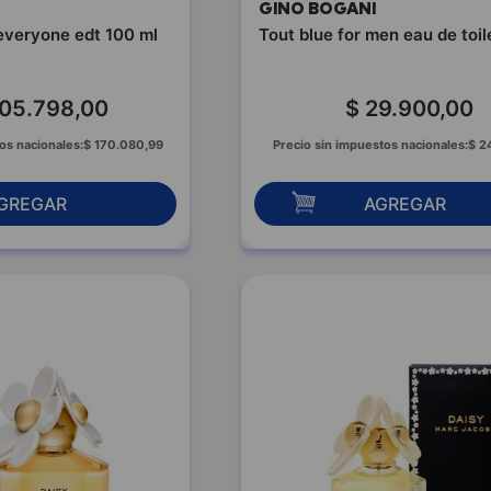
GINO BOGANI
everyone edt 100 ml
Tout blue for men eau de toil
05
.
798
,
00
$
29
.
900
,
00
os nacionales:
$
170
.
080
,
99
Precio sin impuestos nacionales:
$
2
GREGAR
AGREGAR