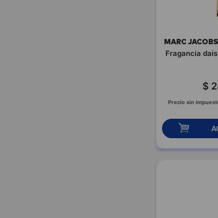
JEAN PAUL GAULTIER
JEANNE ARTHES PARIS
JEANNE EN PROVENCE
JESUS DEL POZO
MARC JACOB
JULIETTE & JAMES
Fragancia dai
KARINA RABOLINI
KENZO
$
2
KEVIN
KEVINGSTON
Precio sin impuest
KOKESHI
LA DOLFINA
A
LA MARTINA
LACOSTE
LANCOME
LAPIDUS
LAS PEPAS
LAZARO
LEXTREME
LOEWE