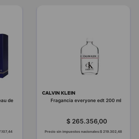
CALVIN KLEIN
eau de
Fragancia everyone edt 200 ml
$
265
.
356
,
00
7
.
107
,
44
Precio sin impuestos nacionales:
$
219
.
302
,
48