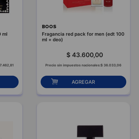
BOOS
0 ml
Fragancia red pack for men (edt 100
ml + deo)
$
43
.
600
,
00
7
.
462
,
81
Precio sin impuestos nacionales:
$
36
.
033
,
06
AGREGAR