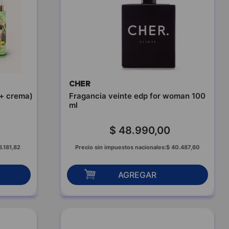
CHER
 + crema)
Fragancia veinte edp for woman 100
ml
$
48
.
990
,
00
8
.
181
,
82
Precio sin impuestos nacionales:
$
40
.
487
,
60
AGREGAR