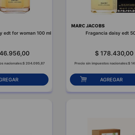
S
MARC JACOBS
sy edt for woman 100 ml
Fragancia daisy edt 5
46
.
956
,
00
$
178
.
430
,
00
os nacionales:
$
204
.
095
,
87
Precio sin impuestos nacionales:
$
14
GREGAR
AGREGAR