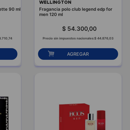
WELLINGTON
ette 90 ml
Fragancia polo club legend edp for
men 120 ml
$
54
.
300
,
00
4
.
710
,
74
Precio sin impuestos nacionales:
$
44
.
876
,
03
AGREGAR