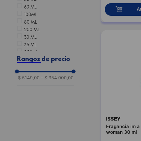
ARMANI
60 ML
A
AZZARO
100ML
BENETTON
80 ML
BENJAMIN V
200 ML
BENSIMON
30 ML
BLAQUE
75 ML
BLESS
250ml
BOCA JUNIORS
Rangos de precio
120 ML
BOOS
90ml
BRITNEY SPEARS
170ml
$ 5149,00
–
$ 354.000,00
BROSS
125 ML
BURBERRY
90 ML
BVLGARI
50ml
CABOTINE
40 ML
CACHAREL
Estuches
CALVIN KLEIN
ISSEY
35 ML
CARDON
Fragancia im a 
120ml
CARO CUORE
woman 30 ml
110 ML
CAROLINA HERRERA