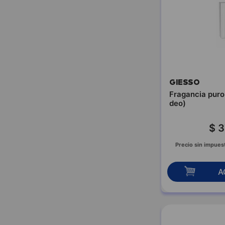
LOLITA LEMPICKA
MARC JACOBS
MARCHAND
D`AROMES
MARY STUART
MERCEDES BENZ
MICHAEL KORS
GIESSO
MILTON LLOYD
Fragancia puro
deo)
MOLYNEUX
MOSCHINO
$
3
MUAA
NARCISO RODRIGUEZ
Precio sin impues
NATURAL SPIRIT
NAUTICA
A
NINA RICCI
ORLANE
PACHA IBIZA
PACO