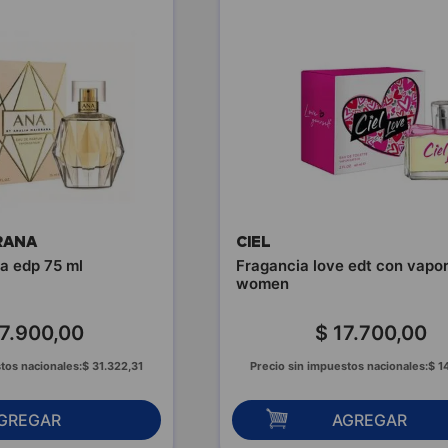
RANA
CIEL
a edp 75 ml
Fragancia love edt con vapor
women
7
.
900
,
00
$
17
.
700
,
00
tos nacionales:
$
31
.
322
,
31
Precio sin impuestos nacionales:
$
1
GREGAR
AGREGAR