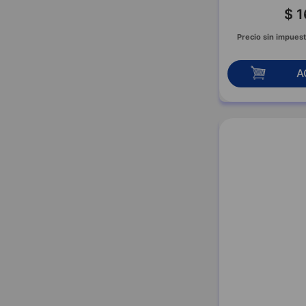
CARTIER
$
1
CHANEL
Precio sin impuest
CHEEKY
CHER
A
CHESTER
CIEL
COCOT
COLBERT
COMO QUIERES
CRANDAL
CUBA
DAVID BECKHAM
DAVIDOFF
DE LA PATAGONIA
DI FIORE
DIESEL
DIOR
DISPITA