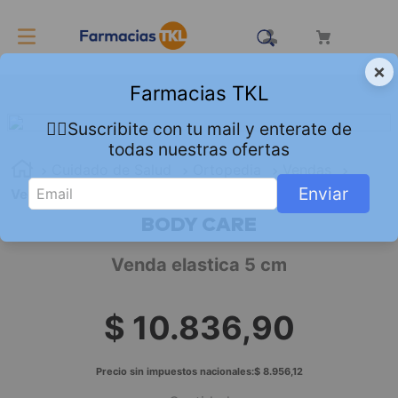
×
Farmacias TKL
👇🏻Suscribite con tu mail y enterate de
todas nuestras ofertas
Cuidado de Salud
Ortopedia
Vendas
Enviar
Venda elastica 5 cm
BODY CARE
Venda elastica 5 cm
$
10
.
836
,
90
Precio sin impuestos nacionales:
$
8
.
956
,
12