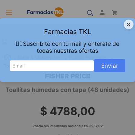
×
Farmacias TKL
👇🏻Suscribite con tu mail y enterate de
todas nuestras ofertas
Bebe & Maternidad
Toallas Húmedas
Enviar
Toallitas humedas con tapa (48 unidades)
FISHER PRICE
Toallitas humedas con tapa (48 unidades)
$
4788
,
00
Precio sin impuestos nacionales:
$
3957
,
02