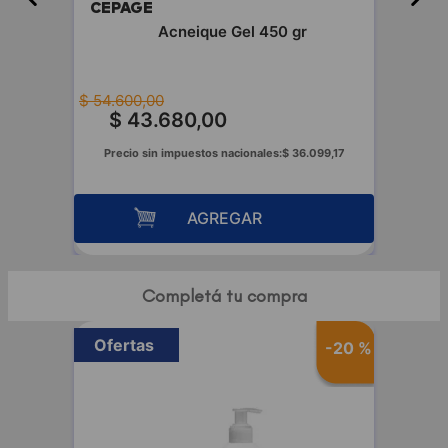
CEPAGE
fluida
Acneique Gel 450 gr
$
54
.
600
,
00
$
43
.
680
,
00
00
Precio sin impuestos nacionales:
$
36
.
099
,
17
AGREGAR
Completá tu compra
Ofertas
-
20 %
-
20 %