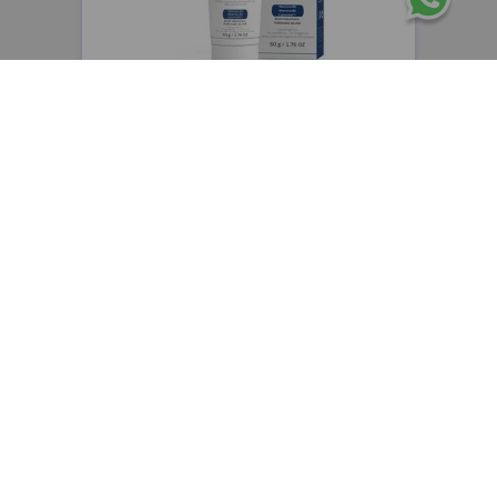
CEPAGE
Cepage Atophen Fluide emulsión fluida
hidratante y reparadora x50g
$
48
.
400
,
00
$
38
.
720
,
00
Precio sin impuestos nacionales:
$
32
.
000
,
00
AGREGAR