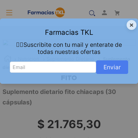
×
Farmacias TKL
👇🏻Suscribite con tu mail y enterate de
todas nuestras ofertas
Nutricion
Suplemento Dietario
Suplemento
Enviar
dietario fito chiacaps (30 cápsulas)
FITO
Suplemento dietario fito chiacaps (30
cápsulas)
$
21
.
765
,
30