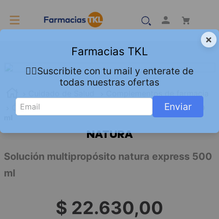
×
Farmacias TKL
👇🏻Suscribite con tu mail y enterate de
todas nuestras ofertas
Cuidado de Salud
Complementos de farmacia
Enviar
Óptica
Solución multipropósito natura express 500
ml
NATURA
Solución multipropósito natura express 500
ml
$
22
.
630
,
00