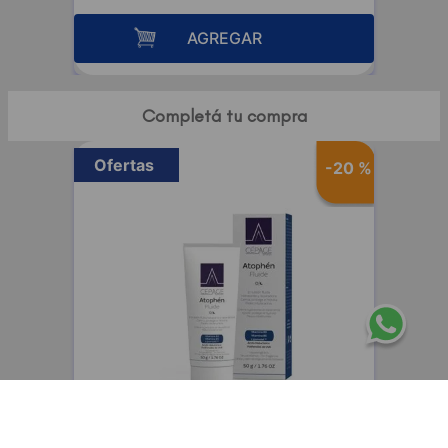
AGREGAR
Completá tu compra
Ofertas
-
20 %
CEPAGE
Cepage Atophen Fluide emulsión fluida