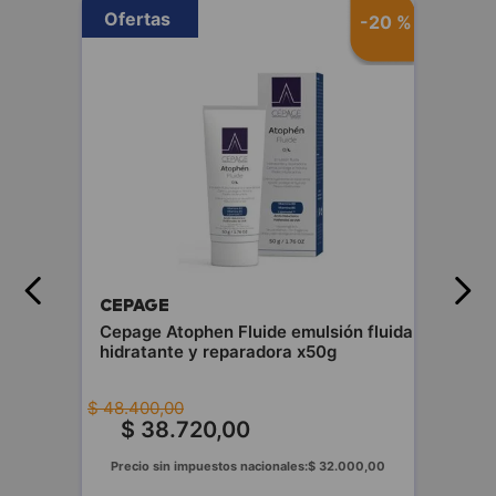
Ofertas
-
20 %
CEPAGE
Cepage Atophen Fluide emulsión fluida
hidratante y reparadora x50g
$
48
.
400
,
00
$
38
.
720
,
00
Precio sin impuestos nacionales:
$
32
.
000
,
00