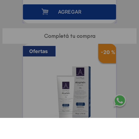
AGREGAR
Completá tu compra
Ofertas
-
20 %
CEPAGE
Cepage Atophen Fluide emulsión fluida