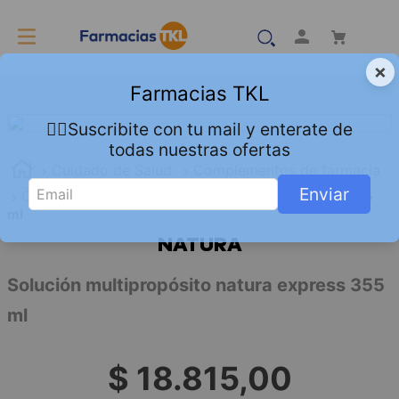
×
Farmacias TKL
👇🏻Suscribite con tu mail y enterate de
todas nuestras ofertas
Cuidado de Salud
Complementos de farmacia
Enviar
Óptica
Solución multipropósito natura express 355
ml
NATURA
Solución multipropósito natura express 355
ml
$
18
.
815
,
00