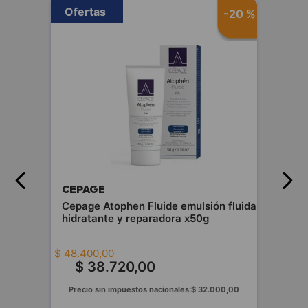
Ofertas
-
20 %
CEPAGE
Cepage Atophen Fluide emulsión fluida
hidratante y reparadora x50g
$
48
.
400
,
00
$
38
.
720
,
00
Precio sin impuestos nacionales:
$
32
.
000
,
00