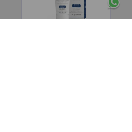
CEPAGE
Cepage Atophen Fluide emulsión fluida
hidratante y reparadora x50g
$
48
.
400
,
00
$
38
.
720
,
00
Precio sin impuestos nacionales:
$
32
.
000
,
00
AGREGAR