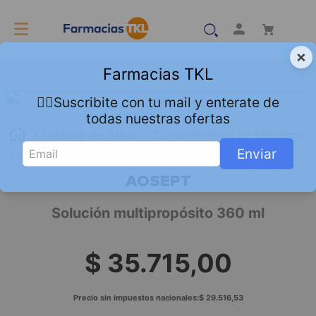
×
Farmacias TKL
👇🏻Suscribite con tu mail y enterate de
todas nuestras ofertas
Cuidado de Salud
Complementos de farmacia
Enviar
Óptica
Solución multipropósito 360 ml
AOSEPT
Solución multipropósito 360 ml
$
35
.
715
,
00
Precio sin impuestos nacionales:
$
29
.
516
,
53