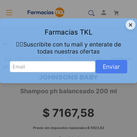
×
Farmacias TKL
👇🏻Suscribite con tu mail y enterate de
todas nuestras ofertas
Bebe & Maternidad
Baño del Bebé
Shampoo
Enviar
ph balanceado 200 ml
JOHNSONS BABY
Shampoo ph balanceado 200 ml
$
7167
,
58
Precio sin impuestos nacionales:
$
5923
,
62