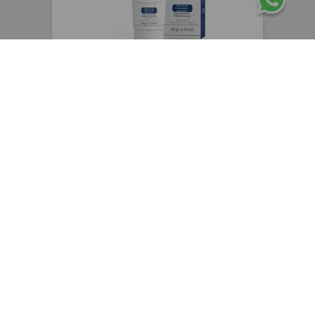
CEPAGE
Cepage Atophen Fluide emulsión fluida
hidratante y reparadora x50g
$
48
.
400
,
00
$
38
.
720
,
00
Precio sin impuestos nacionales:
$
32
.
000
,
00
AGREGAR