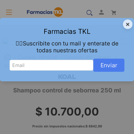
×
Farmacias TKL
👇🏻Suscribite con tu mail y enterate de
todas nuestras ofertas
Cuidado Personal
Cuidado del Cabello
Enviar
Shampoo
Shampoo control de seborrea 250 ml
KOAL
Shampoo control de seborrea 250 ml
$
10
.
700
,
00
Precio sin impuestos nacionales:
$
8842
,
98