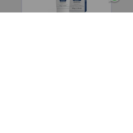
CEPAGE
Cepage Atophen Fluide emulsión fluida
hidratante y reparadora x50g
$
48
.
400
,
00
$
38
.
720
,
00
Precio sin impuestos nacionales:
$
32
.
000
,
00
AGREGAR