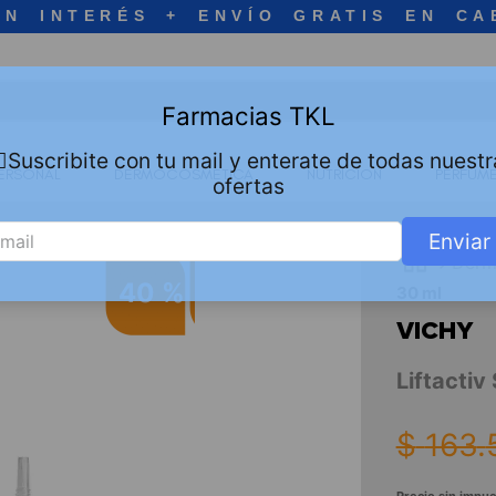
IN INTERÉS + ENVÍO GRATIS EN CA
Farmacias TKL
🏻Suscribite con tu mail y enterate de todas nuestr
ERSONAL
DERMOCOSMETICA
NUTRICION
PERFUME
ofertas
Enviar
Derm
40 %
30 ml
VICHY
Liftactiv
$
163
.