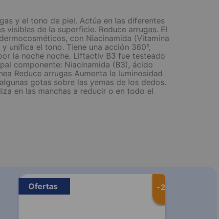
as y el tono de piel. Actúa en las diferentes
 visibles de la superficie. Reduce arrugas. El
s dermocosméticos, con Niacinamida (Vitamina
y unifica el tono. Tiene una acción 360°,
 por la noche noche. Liftactiv B3 fue testeado
cipal componente: Niacinamida (B3), ácido
genea Reduce arrugas Aumenta la luminosidad
r algunas gotas sobre las yemas de los dedos.
liza en las manchas a reducir o en todo el
Ofertas
-
20 %