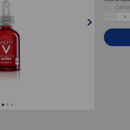
Precio sin impue
Canti
－