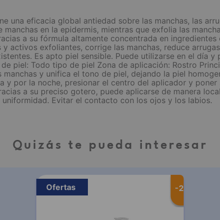
ne una eficacia global antiedad sobre las manchas, las arrug
 manchas en la epidermis, mientras que exfolia las manchas
Gracias a su fórmula altamente concentrada en ingrediente
 y activos exfoliantes, corrige las manchas, reduce arrugas 
stentes. Es apto piel sensible. Puede utilizarse en el día y
 de piel: Todo tipo de piel Zona de aplicación: Rostro Prin
as manchas y unifica el tono de piel, dejando la piel homo
na y por la noche, presionar el centro del aplicador y pone
racias a su preciso gotero, puede aplicarse de manera loca
uniformidad. Evitar el contacto con los ojos y los labios.
Quizás te pueda interesar
Ofertas
-
20 %