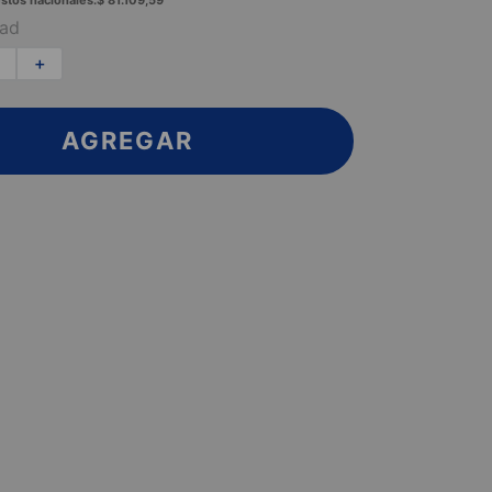
stos nacionales:
$
81
.
109
,
59
dad
＋
AGREGAR