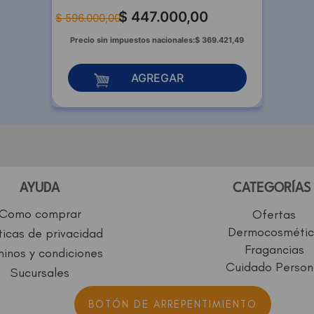
$
447
.
000
,
00
$
596
.
000
,
00
Precio sin impuestos nacionales:
$
369
.
421
,
49
AGREGAR
AYUDA
CATEGORÍAS
Como comprar
Ofertas
Dermocosmétic
ticas de privacidad
Fragancias
inos y condiciones
Cuidado Person
Sucursales
BOTÓN DE ARREPENTIMIENTO