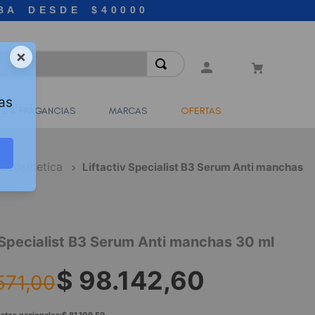
BA DESDE $40000
×
as
S & FRAGANCIAS
MARCAS
OFERTAS
ocosmetica
Liftactiv Specialist B3 Serum Anti manchas
 Specialist B3 Serum Anti manchas 30 ml
$
98
.
142
,
60
571
,
00