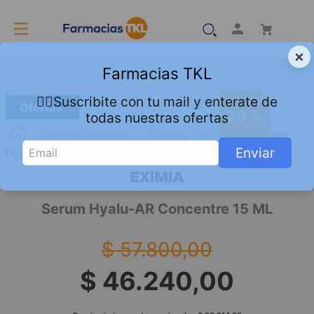
×
Farmacias TKL
👇🏻Suscribite con tu mail y enterate de
Ofertas
20 %
todas nuestras ofertas
Dermocosmetica
Cremas Faciales
Serum
Enviar
Hyalu-AR Concentre 15 ML
EXIMIA
Serum Hyalu-AR Concentre 15 ML
$
57
.
800
,
00
$
46
.
240
,
00