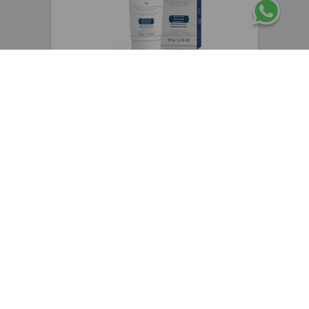
CEPAGE
Cepage Atophen Fluide emulsión fluida
hidratante y reparadora x50g
$
48
.
400
,
00
$
38
.
720
,
00
Precio sin impuestos nacionales:
$
32
.
000
,
00
AGREGAR