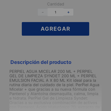
Cantidad
－
＋
AGREGAR
Descripción del producto
PERPIEL AGUA MICELAR 200 ML + PERPIEL
GEL DE LIMPIEZA SYNDET 200 ML + PERPIEL
EMULSION FACIAL A X 80 ML Kit ideal para la
rutina diaria del cuidado de la piel. PerPiel Agua
Micelar + que gracias a su nueva fórmula con
Pantenol y Alantoína desmaquilla, calma, limpia
e hidrata. PerPiel Gel de Limpieza Syndet:
Gracias a su exclusiva combinación de activos
con Pantenol, Ácido Hialurónico 7D, extracto de