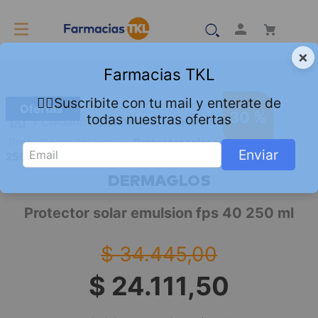
×
Farmacias TKL
👇🏻Suscribite con tu mail y enterate de
Ofertas
30 %
todas nuestras ofertas
Cuidado Personal
Cuidado de la Piel
Protectores solares
Protector solar emulsion fps 40
Enviar
250 ml
DERMAGLOS
Protector solar emulsion fps 40 250 ml
$
34
.
445
,
00
$
24
.
111
,
50