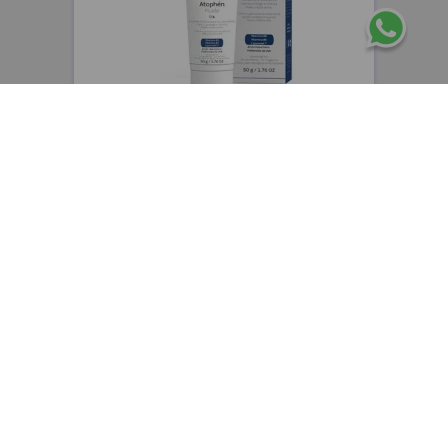
CEPAGE
Cepage Atophen Fluide emulsión fluida
hidratante y reparadora x50g
$
48
.
400
,
00
$
38
.
720
,
00
Precio sin impuestos nacionales:
$
32
.
000
,
00
AGREGAR