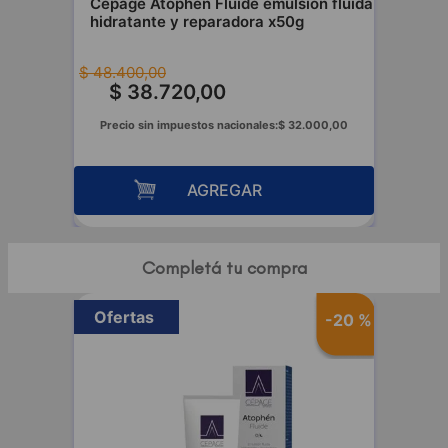
Cepage Atophen Fluide emulsión fluida
hidratante y reparadora x50g
$
48
.
400
,
00
$
38
.
720
,
00
Precio sin impuestos nacionales:
$
32
.
000
,
00
AGREGAR
Completá tu compra
Ofertas
-
20 %