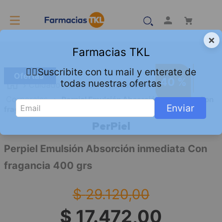
×
Farmacias TKL
👇🏻Suscribite con tu mail y enterate de
Ofertas
40 %
todas nuestras ofertas
Cuidado Personal
Cuidado de la Piel
Corporales
Perpiel Emulsión Absorción inmediata Con
Enviar
fragancia 400 grs
PerPiel
Perpiel Emulsión Absorción inmediata Con
fragancia 400 grs
$
29
.
120
,
00
$
17
.
472
,
00