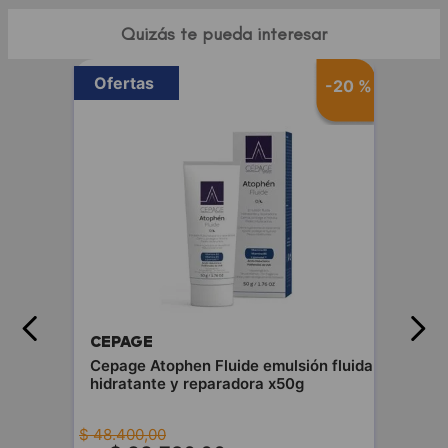
Quizás te pueda interesar
Ofertas
-
20 %
CEPAGE
Cepage Atophen Fluide emulsión fluida
hidratante y reparadora x50g
$
48
.
400
,
00