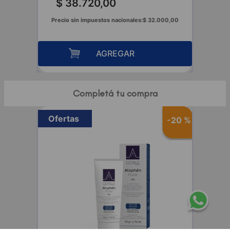
$
38
.
720
,
00
Precio sin impuestos nacionales:
$
32
.
000
,
00
AGREGAR
Completá tu compra
Ofertas
-
20 %