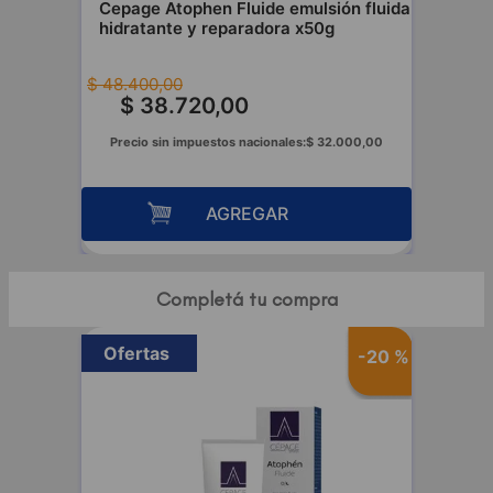
Cepage Atophen Fluide emulsión fluida
hidratante y reparadora x50g
$
48
.
400
,
00
$
38
.
720
,
00
Precio sin impuestos nacionales:
$
32
.
000
,
00
AGREGAR
Completá tu compra
Ofertas
-
20 %