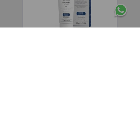
CEPAGE
Cepage Atophen Fluide emulsión fluida
hidratante y reparadora x50g
$
48
.
400
,
00
$
38
.
720
,
00
Precio sin impuestos nacionales:
$
32
.
000
,
00
AGREGAR