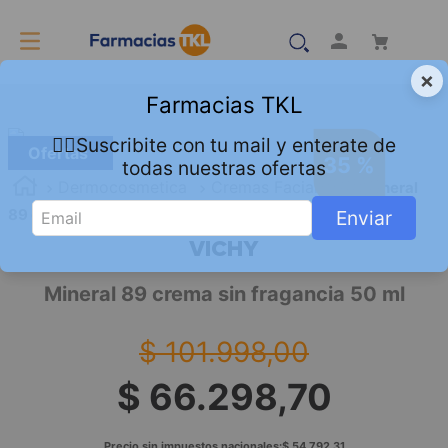
×
Farmacias TKL
👇🏻Suscribite con tu mail y enterate de
Ofertas
35 %
todas nuestras ofertas
Dermocosmetica
Cremas Faciales
Mineral
89 crema sin fragancia 50 ml
Enviar
VICHY
Mineral 89 crema sin fragancia 50 ml
$
101
.
998
,
00
$
66
.
298
,
70
Precio sin impuestos nacionales:
$
54
.
792
,
31