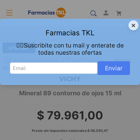
×
Farmacias TKL
👇🏻Suscribite con tu mail y enterate de
Ofertas
todas nuestras ofertas
Dermocosmetica
Cremas Faciales
Mineral
Enviar
89 contorno de ojos 15 ml
VICHY
Mineral 89 contorno de ojos 15 ml
$
79
.
961
,
00
Precio sin impuestos nacionales:
$
66
.
083
,
47