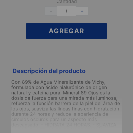
Cantidad
－
＋
AGREGAR
Descripción del producto
Con 89% de Agua Mineralizante de Vichy,
formulada con ácido hialurónico de origen
natural y cafeína pura. Mineral 89 Ojos es la
dosis de fuerza para una mirada más luminosa,
refuerza la función barrera de la piel del área de
los ojos, suaviza las líneas finas con hidratación
durante 24 horas y reduce la apariencia de
círculos oscuros para un aspecto más
descansado. - HIDRATA 24 HORAS. - SUAVIZA
LAS LÍNEAS FINAS DE DESHIDRATACIÓN. -