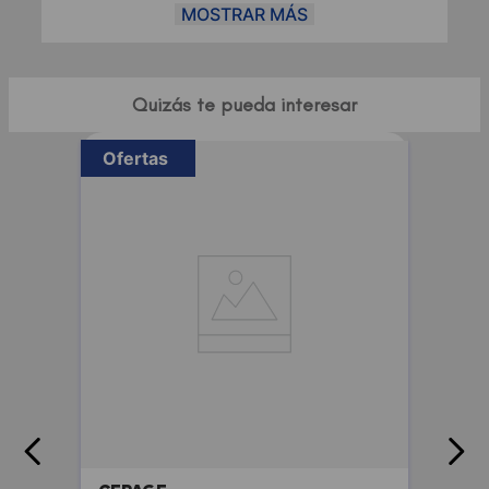
REDUCE LAS OJERAS - ACLARA EL ÁREA DE
MOSTRAR MÁS
LOS OJOS. - FORTIFICA EL CONTORNO DE LOS
OJOS. - INGREDIENTES ACTIVOS: 89% del Agua
Mineralizante de Vichy - Ácido hialurónico de
origen natural - Cafeína - Dermochlorella -
Quizás te pueda interesar
Adenosina - Manteca de Karité - TIPO DE PIEL:
Todo tipo de pieles - CUÁNDO: Mañana y noche
- BENEFICIOS:Hidrata - Suaviza - Ilumina
Ofertas