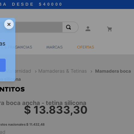
BA DESDE $40000
×
as
S & FRAGANCIAS
MARCAS
OFERTAS
 & Maternidad
Mamaderas & Tetinas
Mamadera boca
na silicona
NTITOS
 boca ancha - tetina silicona
$
13
.
833
,
30
stos nacionales:
$
11
.
432
,
48
dad