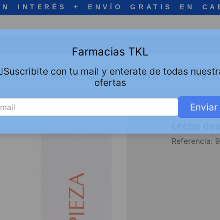
IN INTERÉS + ENVÍO GRATIS EN CA
Farmacias TKL
🏻Suscribite con tu mail y enterate de todas nuestr
ERSONAL
DERMOCOSMETICA
NUTRICION
PERFUME
ofertas
Enviar
Leche des
Referencia
:
9