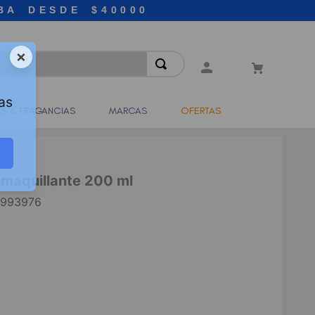
BA DESDE $40000
×
as
S & FRAGANCIAS
MARCAS
OFERTAS
maquillante 200 ml
993976