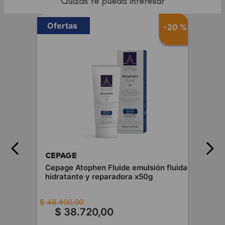
Quizás te pueda interesar
Ofertas
-
20 %
CEPAGE
Cepage Atophen Fluide emulsión fluida
hidratante y reparadora x50g
$
48
.
400
,
00
$
38
.
720
,
00