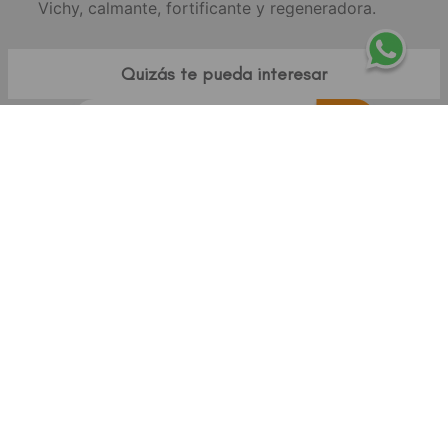
Vichy, calmante, fortificante y regeneradora.
Quizás te pueda interesar
Ofertas
-
20 %
CEPAGE
Cepage Atophen Fluide emulsión fluida
hidratante y reparadora x50g