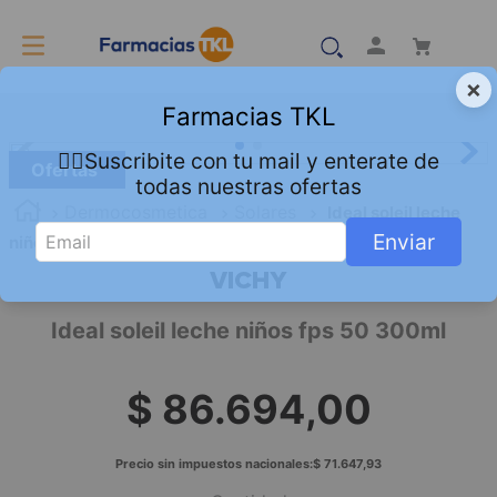
×
Farmacias TKL
👇🏻Suscribite con tu mail y enterate de
Ofertas
todas nuestras ofertas
Dermocosmetica
Solares
Ideal soleil leche
Enviar
niños fps 50 300ml
VICHY
Ideal soleil leche niños fps 50 300ml
$
86
.
694
,
00
Precio sin impuestos nacionales:
$
71
.
647
,
93