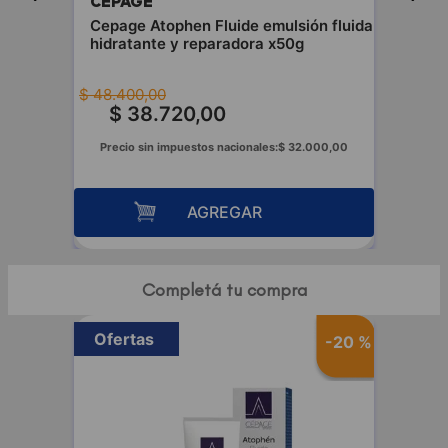
CEPAGE
Cepage Atophen Fluide emulsión fluida
hidratante y reparadora x50g
$
48
.
400
,
00
$
38
.
720
,
00
Precio sin impuestos nacionales:
$
32
.
000
,
00
AGREGAR
Completá tu compra
Ofertas
-
20 %