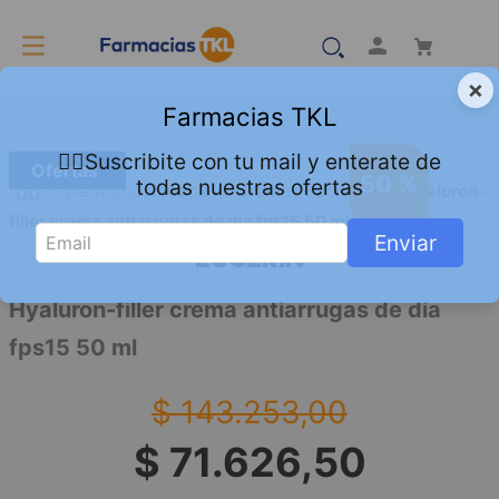
×
Farmacias TKL
👇🏻Suscribite con tu mail y enterate de
Ofertas
50 %
todas nuestras ofertas
Dermocosmetica
Cremas Faciales
Hyaluron-
filler crema antiarrugas de día fps15 50 ml
Enviar
EUCERIN
Hyaluron-filler crema antiarrugas de día
fps15 50 ml
$
143
.
253
,
00
$
71
.
626
,
50