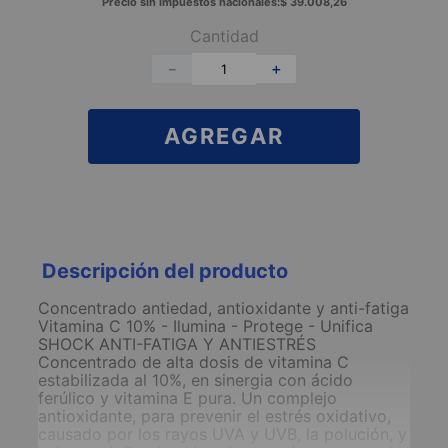
Precio sin impuestos nacionales:
$
39
.
008
,
26
Cantidad
－
＋
AGREGAR
Descripción del producto
Concentrado antiedad, antioxidante y anti-fatiga
Vitamina C 10% - Ilumina - Protege - Unifica
SHOCK ANTI-FATIGA Y ANTIESTRÉS
Concentrado de alta dosis de vitamina C
estabilizada al 10%, en sinergia con ácido
ferúlico y vitamina E pura. Un complejo
antioxidante, para prevenir el estrés oxidativo,
causado por los rayos UVA y UVB, la polución, y