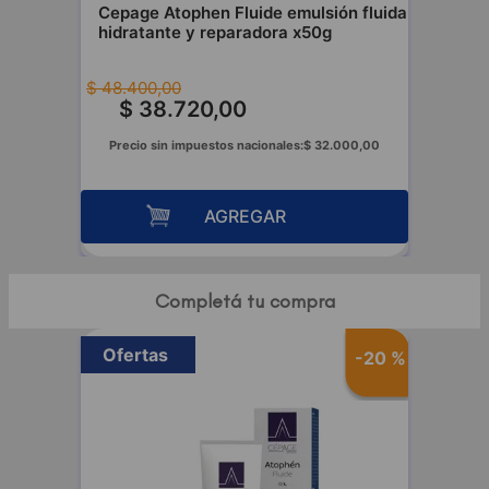
Cepage Atophen Fluide emulsión fluida
hidratante y reparadora x50g
$
48
.
400
,
00
$
38
.
720
,
00
Precio sin impuestos nacionales:
$
32
.
000
,
00
AGREGAR
Completá tu compra
Ofertas
-
20 %