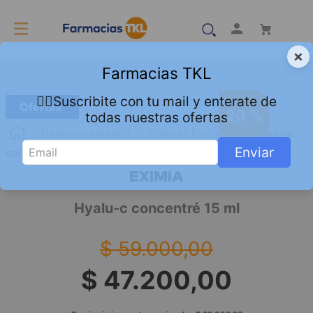
×
Farmacias TKL
👇🏻Suscribite con tu mail y enterate de
Ofertas
20 %
todas nuestras ofertas
Dermocosmetica
Cremas Faciales
Hyalu-c
Enviar
concentré 15 ml
EXIMIA
Hyalu-c concentré 15 ml
$
59
.
000
,
00
$
47
.
200
,
00