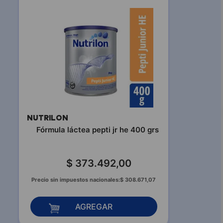
NUTRILON
Fórmula láctea pepti jr he 400 grs
$
373
.
492
,
00
Precio sin impuestos nacionales:
$
308
.
671
,
07
AGREGAR