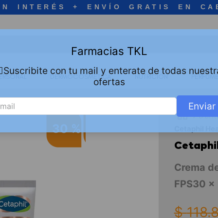
IN INTERÉS + ENVÍO GRATIS EN CA
Farmacias TKL
🏻Suscribite con tu mail y enterate de todas nuestr
ERSONAL
DERMOCOSMETICA
NUTRICION
PERFUME
ofertas
Enviar
Derm
30 %
Cetaphil He
Cetaphi
Crema de
FPS30 x 
$
118
.