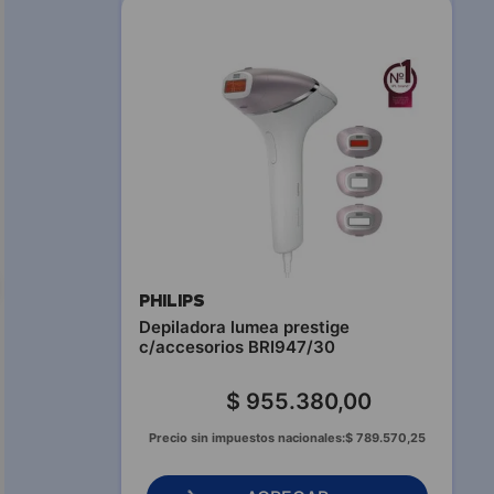
PHILIPS
Depiladora lumea prestige
c/accesorios BRI947/30
$
955
.
380
,
00
Precio sin impuestos nacionales:
$
789
.
570
,
25