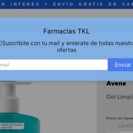
IN INTERÉS + ENVÍO GRATIS EN CA
Farmacias TKL
🏻Suscribite con tu mail y enterate de todas nuestr
ERSONAL
DERMOCOSMETICA
NUTRICION
PERFUME
ofertas
Enviar
Derm
Avene
Gel Limp
Precio sin impue
Canti