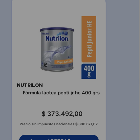
NUTRILON
Fórmula láctea pepti jr he 400 grs
$
373
.
492
,
00
Precio sin impuestos nacionales:
$
308
.
671
,
07