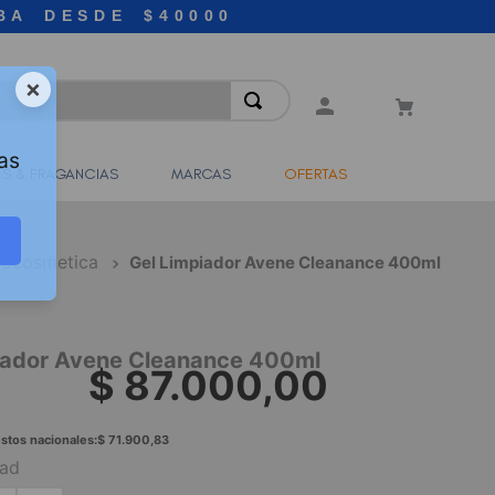
BA DESDE $40000
×
as
S & FRAGANCIAS
MARCAS
OFERTAS
ocosmetica
Gel Limpiador Avene Cleanance 400ml
iador Avene Cleanance 400ml
$
87
.
000
,
00
stos nacionales:
$
71
.
900
,
83
dad