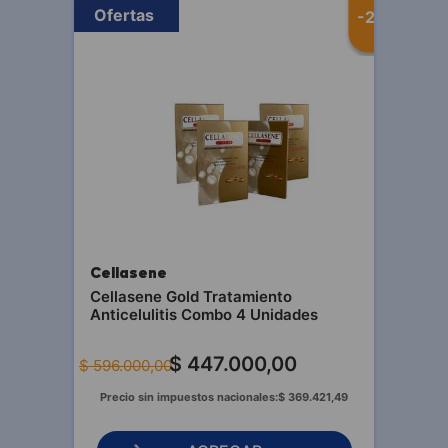
Ofertas
-
25 %
Cellasene
Cellasene Gold Tratamiento
Anticelulitis Combo 4 Unidades
$
447
.
000
,
00
$
596
.
000
,
00
Precio sin impuestos nacionales:
$
369
.
421
,
49