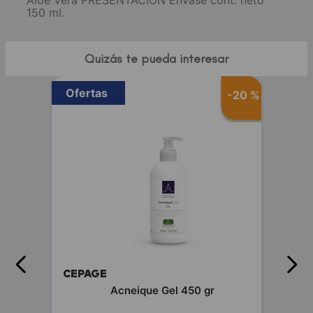
Aloe Vera PRESENTACIÓN Envase cont. neto
150 ml.
Quizás te pueda interesar
Ofertas
-
20 %
-
20 %
CEPAGE
fluida
Acneique Gel 450 gr