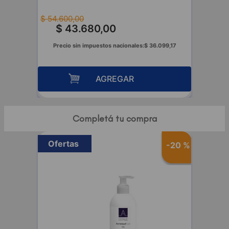
$
54
.
600
,
00
$
43
.
680
,
00
00
Precio sin impuestos nacionales:
$
36
.
099
,
17
AGREGAR
Completá tu compra
Ofertas
-
20 %
-
20 %