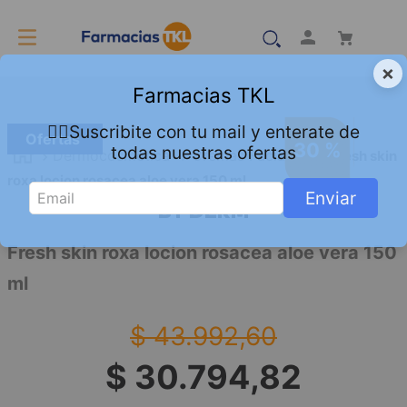
×
Farmacias TKL
👇🏻Suscribite con tu mail y enterate de
Ofertas
30 %
todas nuestras ofertas
Dermocosmetica
Cremas Faciales
Fresh skin
roxa locion rosacea aloe vera 150 ml
Enviar
BY DERM
Fresh skin roxa locion rosacea aloe vera 150
ml
$
43
.
992
,
60
$
30
.
794
,
82