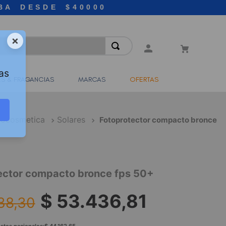
BA DESDE $40000
×
as
S & FRAGANCIAS
MARCAS
OFERTAS
ocosmetica
Solares
Fotoprotector compacto bronce
ector compacto bronce fps 50+
$
53
.
436
,
81
38
,
30