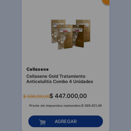
Cellasene
Cellasene Gold Tratamiento
Anticelulitis Combo 4 Unidades
$
447
.
000
,
00
$
596
.
000
,
00
Precio sin impuestos nacionales:
$
369
.
421
,
49
AGREGAR