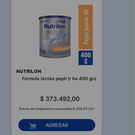
NUTRILON
Fórmula láctea pepti jr he 400 grs
$
373
.
492
,
00
Precio sin impuestos nacionales:
$
308
.
671
,
07
AGREGAR