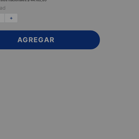
stos nacionales:
$
44
.
162
,
65
dad
＋
AGREGAR