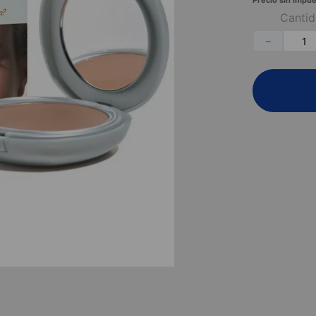
Precio sin impue
Canti
－