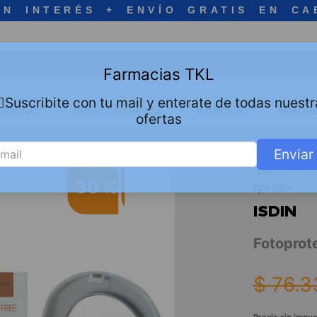
IN INTERÉS + ENVÍO GRATIS EN CA
Farmacias TKL
🏻Suscribite con tu mail y enterate de todas nuestr
ERSONAL
DERMOCOSMETICA
NUTRICION
PERFUME
ofertas
Enviar
Derm
30 %
fps 50+
ISDIN
Fotoprot
$
76
.
3