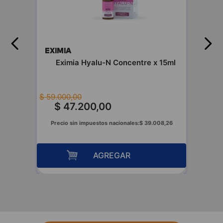
EXIMIA
 400
Eximia Hyalu-N Concentre x 15ml
$
59
.
000
,
00
$
47
.
200
,
00
74
Precio sin impuestos nacionales:
$
39
.
008
,
26
AGREGAR