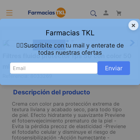
×
Farmacias TKL
👇🏻Suscribite con tu mail y enterate de
Ofertas
todas nuestras ofertas
Filtres fluido protector fps 50 con color 50
ml
Enviar
Referencia
:
8033269
Descripción del producto
Crema con color para protección extrema de
textura liviana y acabado seco, para todo tipo
de piel. Efecto hidratante y suavizante Previene
el fotoenvejecimiento prematuro de la piel -
Evita la pérdida precoz de elasticidad -Previene
el fotodaño celular y disminuye el riesgo de
fotosensibilización -Acción humectante -