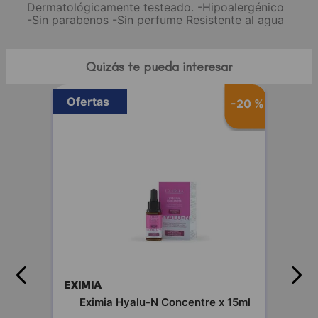
Dermatológicamente testeado. -Hipoalergénico
-Sin parabenos -Sin perfume Resistente al agua
Quizás te pueda interesar
Ofertas
40 %
-
20 %
EXIMIA
 400
Eximia Hyalu-N Concentre x 15ml