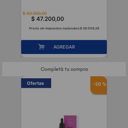
$
59
.
000
,
00
$
47
.
200
,
00
74
Precio sin impuestos nacionales:
$
39
.
008
,
26
AGREGAR
Completá tu compra
Ofertas
40 %
-
20 %