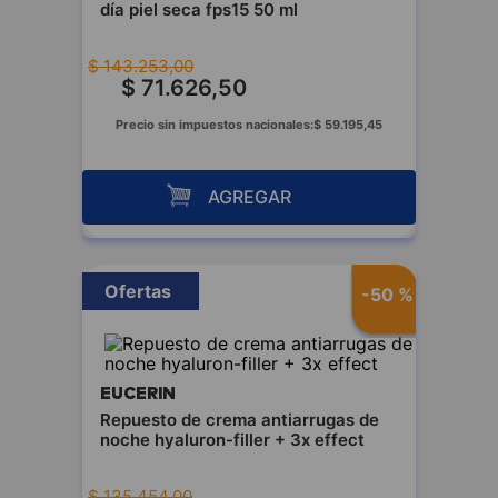
día piel seca fps15 50 ml
$
143
.
253
,
00
$
71
.
626
,
50
Precio sin impuestos nacionales:
$
59
.
195
,
45
AGREGAR
Ofertas
-
50 %
EUCERIN
Repuesto de crema antiarrugas de
noche hyaluron-filler + 3x effect
$
135
.
454
,
00