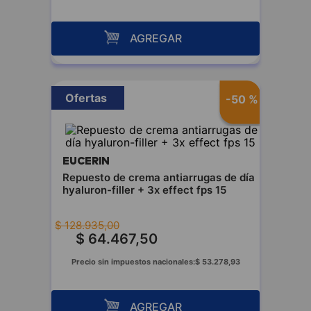
AGREGAR
Ofertas
-
50 %
EUCERIN
Repuesto de crema antiarrugas de día
hyaluron-filler + 3x effect fps 15
$
128
.
935
,
00
$
64
.
467
,
50
Precio sin impuestos nacionales:
$
53
.
278
,
93
AGREGAR