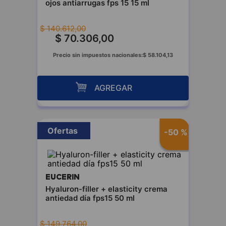
ojos antiarrugas fps 15 15 ml
$
140
.
612
,
00
$
70
.
306
,
00
Precio sin impuestos nacionales:
$
58
.
104
,
13
AGREGAR
Ofertas
-
50 %
EUCERIN
Hyaluron-filler + elasticity crema
antiedad día fps15 50 ml
$
149
.
764
,
00