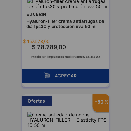
EUCERIN
Hyaluron-filler crema antiarrugas de
día fps30 y protección uva 50 ml
$
157
.
578
,
00
$
78
.
789
,
00
Precio sin impuestos nacionales:
$
65
.
114
,
88
AGREGAR
Ofertas
-
50 %