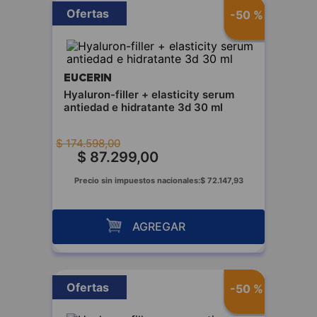
Ofertas
-
50 %
EUCERIN
Hyaluron-filler + elasticity serum
antiedad e hidratante 3d 30 ml
$
174
.
598
,
00
$
87
.
299
,
00
Precio sin impuestos nacionales:
$
72
.
147
,
93
AGREGAR
Ofertas
-
50 %