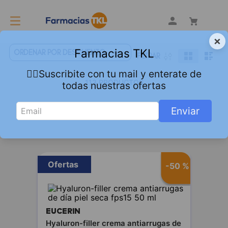
×
Farmacias TKL
ORDENAR POR
DESCUENTO
FILTRAR
👇🏻Suscribite con tu mail y enterate de
113
PRODUCTOS
todas nuestras ofertas
Enviar
Ofertas
-
50 %
EUCERIN
Hyaluron-filler crema antiarrugas de