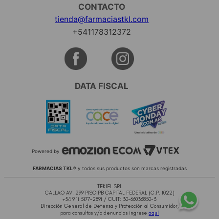
CONTACTO
tienda@farmaciastkl.com
+541178312372
DATA FISCAL
Powered by
FARMACIAS TKL
® y todos sus productos son marcas registradas
TEKIEL SRL
CALLAO AV. 299 PISO:PB CAPITAL FEDERAL (C.P. 1022)
+54 9 11 5177-2891 / CUIT: 30-66036850-3
Dirección General de Defensa y Protección al Consumidor,
para consultas y/o denuncias ingrese
aquí