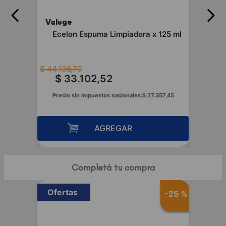
Valuge
te
Ecelon Espuma Limpiadora x 125 ml
$
44
.
136
,
70
$
33
.
102
,
52
96
Precio sin impuestos nacionales:
$
27
.
357
,
45
AGREGAR
Completá tu compra
Ofertas
-
50 %
-
25 %