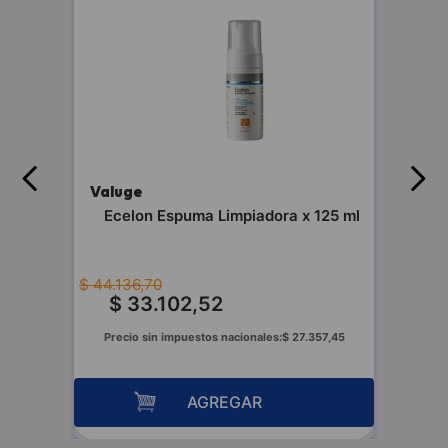
Valuge
te
Ecelon Espuma Limpiadora x 125 ml
$
44
.
136
,
70
$
33
.
102
,
52
96
Precio sin impuestos nacionales:
$
27
.
357
,
45
AGREGAR