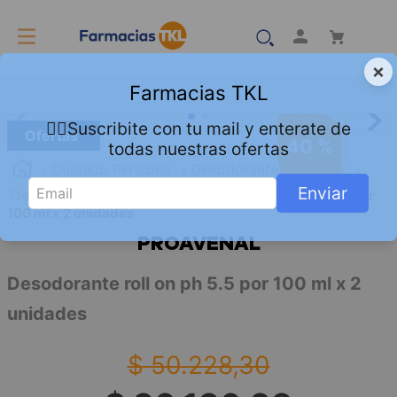
×
Farmacias TKL
👇🏻Suscribite con tu mail y enterate de
Ofertas
40 %
todas nuestras ofertas
Cuidado Personal
Desodorantes Hombre
Enviar
Desodorantes Roll On
Desodorante roll on ph 5.5 por
100 ml x 2 unidades
PROAVENAL
Desodorante roll on ph 5.5 por 100 ml x 2
unidades
$
50
.
228
,
30