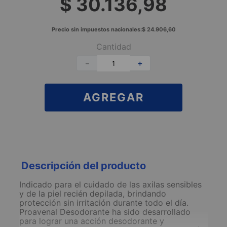
$
30
.
136
,
98
Precio sin impuestos nacionales:
$
24
.
906
,
60
Cantidad
－
＋
AGREGAR
Descripción del producto
Indicado para el cuidado de las axilas sensibles
y de la piel recién depilada, brindando
protección sin irritación durante todo el día.
Proavenal Desodorante ha sido desarrollado
para lograr una acción desodorante y