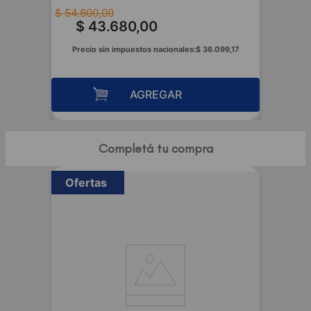
$
54
.
600
,
00
00
$
43
.
680
,
00
Precio sin impuestos nacionales:
$
36
.
099
,
17
AGREGAR
Completá tu compra
Ofertas
-
20 %