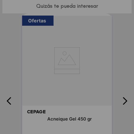
Quizás te pueda interesar
Ofertas
-
20 %
fluida
CEPAGE
Acneique Gel 450 gr