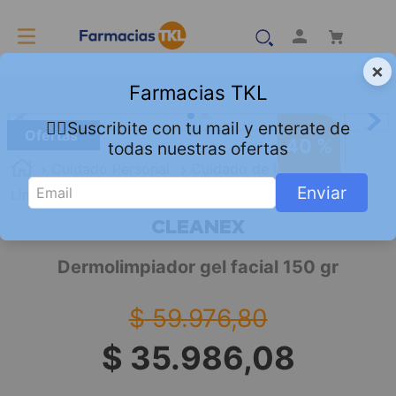
×
Farmacias TKL
👇🏻Suscribite con tu mail y enterate de
Ofertas
40 %
todas nuestras ofertas
Cuidado Personal
Cuidado de la Piel
Enviar
Limpieza
Dermolimpiador gel facial 150 gr
CLEANEX
Dermolimpiador gel facial 150 gr
$
59
.
976
,
80
$
35
.
986
,
08