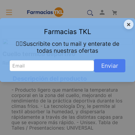
×
Farmacias TKL
👇🏻Suscribite con tu mail y enterate de
todas nuestras ofertas
Cuello termico deportivo
Referencia
:
8025840
Enviar
Descripción del producto
- Producto ligero que mantiene la temperatura
corporal en la zona del cuello, mejorando el
rendimiento de la práctica deportiva durante los
climas fríos. - La tecnología Dry, le permite al
textil absorber la humedad, y dispersarla
rápidamente a través de las distintas capas para
que se evapore más rápido. - Unisex. Tabla de
Talles / Presentaciones: UNIVERSAL