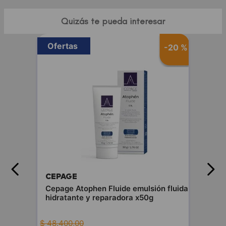
Quizás te pueda interesar
Ofertas
-
20 %
CEPAGE
Cepage Atophen Fluide emulsión fluida
hidratante y reparadora x50g
$
48
.
400
,
00