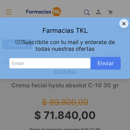
×
Farmacias TKL
👇🏻Suscribite con tu mail y enterate de
Ofertas
20 %
todas nuestras ofertas
Dermocosmetica
Cremas Faciales
Crema
facial hyalu absolut C-10 30 gr
Enviar
EXIMIA
Crema facial hyalu absolut C-10 30 gr
$
89
.
800
,
00
$
71
.
840
,
00
Precio sin impuestos nacionales:
$
59
.
371
,
90