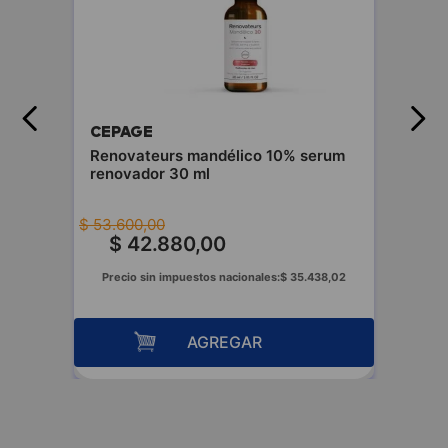
CEPAGE
Renovateurs mandélico 10% serum
renovador 30 ml
$
53
.
600
,
00
$
42
.
880
,
00
,
17
Precio sin impuestos nacionales:
$
35
.
438
,
02
AGREGAR