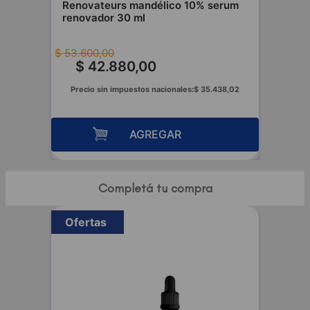
Renovateurs mandélico 10% serum
renovador 30 ml
$
53
.
600
,
00
$
42
.
880
,
00
,
17
Precio sin impuestos nacionales:
$
35
.
438
,
02
AGREGAR
Completá tu compra
Ofertas
-
20 %
-
20 %