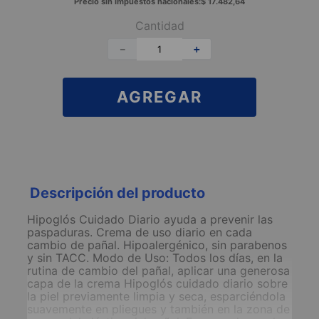
Precio sin impuestos nacionales:
$
17
.
482
,
64
Cantidad
－
＋
AGREGAR
Descripción del producto
Hipoglós Cuidado Diario ayuda a prevenir las
paspaduras. Crema de uso diario en cada
cambio de pañal. Hipoalergénico, sin parabenos
y sin TACC. Modo de Uso: Todos los días, en la
rutina de cambio del pañal, aplicar una generosa
capa de la crema Hipoglós cuidado diario sobre
la piel previamente limpia y seca, esparciéndola
suavemente en pliegues y también en la zona de