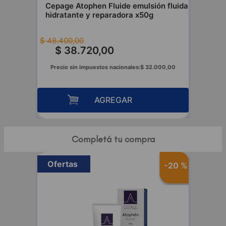
Cepage Atophen Fluide emulsión fluida
hidratante y reparadora x50g
$
48
.
400
,
00
$
38
.
720
,
00
Precio sin impuestos nacionales:
$
32
.
000
,
00
AGREGAR
Completá tu compra
Ofertas
-
20 %