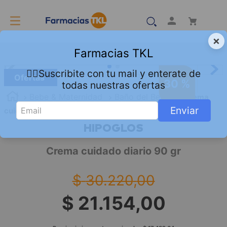
×
Farmacias TKL
👇🏻Suscribite con tu mail y enterate de
Ofertas
30 %
todas nuestras ofertas
Bebe & Maternidad
Baño del Bebé
Crema
Enviar
cuidado diario 90 gr
HIPOGLOS
Crema cuidado diario 90 gr
$
30
.
220
,
00
$
21
.
154
,
00