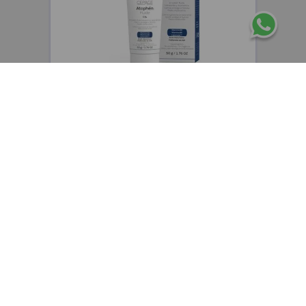
CEPAGE
Cepage Atophen Fluide emulsión fluida
hidratante y reparadora x50g
$
48
.
400
,
00
$
38
.
720
,
00
Precio sin impuestos nacionales:
$
32
.
000
,
00
AGREGAR