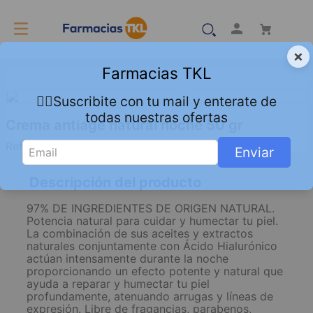
×
Farmacias TKL
👇🏻Suscribite con tu mail y enterate de
todas nuestras ofertas
Crema antiage natural noche 50 gr
Referencia
:
8118053
Enviar
Descripción del producto
97% DE INGREDIENTES DE ORIGEN NATURAL.
Potencia natural para cuidar y humectar tu piel.
La combinación de sus aceites y extractos
naturales conjuntamente con Ácido Hialurónico
actúan intensamente durante la noche
proporcionando un efecto potente y natural que
ayuda a reparar y humectar tu piel
profundamente, atenuando arrugas y líneas de
expresión. Libre de fragancias, parabenos,