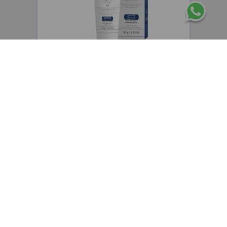
CEPAGE
Cepage Atophen Fluide emulsión fluida
hidratante y reparadora x50g
$
48
.
400
,
00
$
38
.
720
,
00
Precio sin impuestos nacionales:
$
32
.
000
,
00
AGREGAR