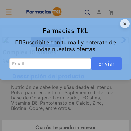
×
Farmacias TKL
👇🏻Suscribite con tu mail y enterate de
Ofertas
todas nuestras ofertas
Complex 15 sobres
Referencia
:
8039078
Enviar
Descripción del producto
Nutrición de cabellos y uñas desde el interior.
Polvo para reconstruir . Suplemento dietario a
base de Colágeno hidrolizado, L-Cistina,
Vitamina B6, Pantotenato de Calcio, Zinc,
Biotina, Cobre, entre otros.
Quizás te pueda interesar