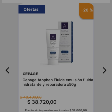
Ofertas
-
20 %
CEPAGE
Cepage Atophen Fluide emulsión fluida
hidratante y reparadora x50g
$
48
.
400
,
00
$
38
.
720
,
00
Precio sin impuestos nacionales:
$
32
.
000
,
00