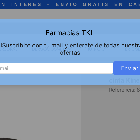
IN INTERÉS + ENVÍO GRATIS EN CA
Farmacias TKL
🏻Suscribite con tu mail y enterate de todas nuestr
ERSONAL
DERMOCOSMETICA
NUTRICION
PERFUME
ofertas
Enviar
cinta Kine
Referencia
:
8