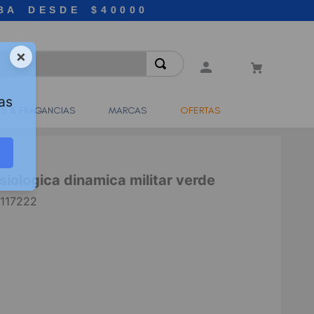
BA DESDE $40000
×
as
S & FRAGANCIAS
MARCAS
OFERTAS
siologica dinamica militar verde
117222