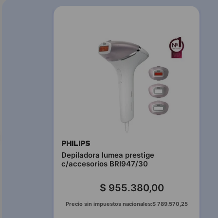
PHILIPS
Depiladora lumea prestige
c/accesorios BRI947/30
$
955
.
380
,
00
Precio sin impuestos nacionales:
$
789
.
570
,
25