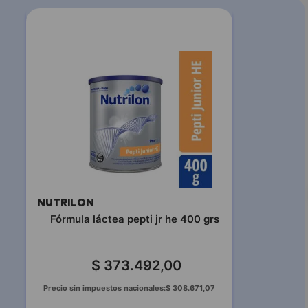
NUTRILON
Fórmula láctea pepti jr he 400 grs
$
373
.
492
,
00
Precio sin impuestos nacionales:
$
308
.
671
,
07