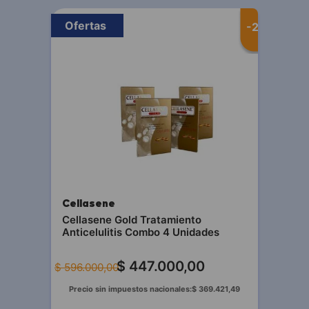
Ofertas
-
25 %
Cellasene
Cellasene Gold Tratamiento
Anticelulitis Combo 4 Unidades
$
447
.
000
,
00
$
596
.
000
,
00
Precio sin impuestos nacionales:
$
369
.
421
,
49