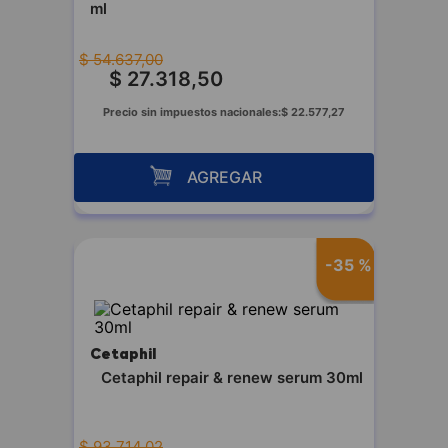
ml
$
54
.
637
,
00
$
27
.
318
,
50
Precio sin impuestos nacionales:
$
22
.
577
,
27
AGREGAR
-
35 %
Cetaphil
Cetaphil repair & renew serum 30ml
$
93
.
714
,
02