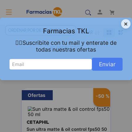
×
Farmacias TKL
ORDENAR POR
DESCUENTO
FILTRAR
👇🏻Suscribite con tu mail y enterate de
60
PRODUCTOS
todas nuestras ofertas
Enviar
Ofertas
-
50 %
CETAPHIL
Sun ultra matte & oil control fps50 50