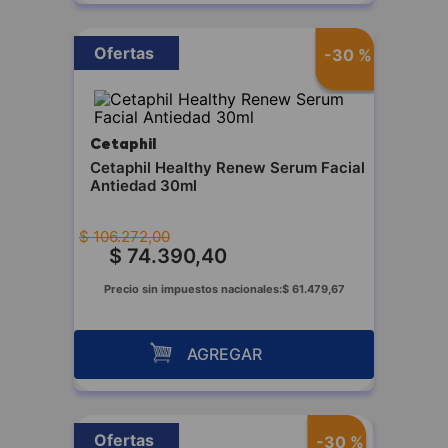
Ofertas
-
30 %
Cetaphil
Cetaphil Healthy Renew Serum Facial
Antiedad 30ml
$
106
.
272
,
00
$
74
.
390
,
40
Precio sin impuestos nacionales:
$
61
.
479
,
67
AGREGAR
Ofertas
-
30 %