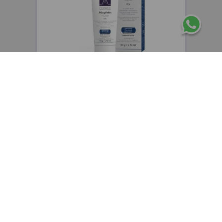
CEPAGE
Cepage Atophen Fluide emulsión fluida
hidratante y reparadora x50g
$
48
.
400
,
00
$
38
.
720
,
00
Precio sin impuestos nacionales:
$
32
.
000
,
00
AGREGAR