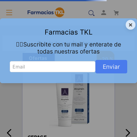
×
Farmacias TKL
Quizás te pueda interesar
👇🏻Suscribite con tu mail y enterate de
todas nuestras ofertas
Ofertas
-
20 %
Enviar