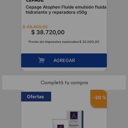
CEPAGE
Cepage Atophen Fluide emulsión fluida
hidratante y reparadora x50g
$
48
.
400
,
00
$
38
.
720
,
00
Precio sin impuestos nacionales:
$
32
.
000
,
00
AGREGAR
Completá tu compra
Ofertas
-
20 %