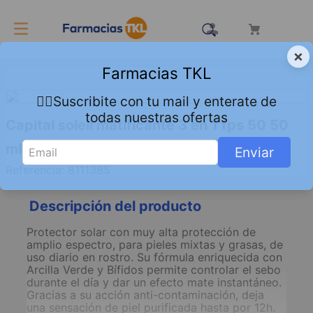
×
Farmacias TKL
👇🏻Suscribite con tu mail y enterate de
todas nuestras ofertas
Capital soleil matificante 3 en 1 fps 50 50
ml
Enviar
Referencia
:
8111385
Descripción del producto
Protector solar con muy alta protección de
amplio espectro, para pieles mixtas y grasas, de
uso diario en rostro. Su fórmula enriquecida con
Arcilla Verde y Bífidos permite controlar el sebo
durante el día y dar un efecto mate instantáneo.
Gracias a su acción anti-contaminación, deja
una sensación de piel purificada hasta por 12h.