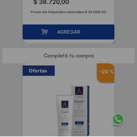
$
38
.
720
,
00
Precio sin impuestos nacionales:
$
32
.
000
,
00
AGREGAR
Completá tu compra
Ofertas
-
20 %