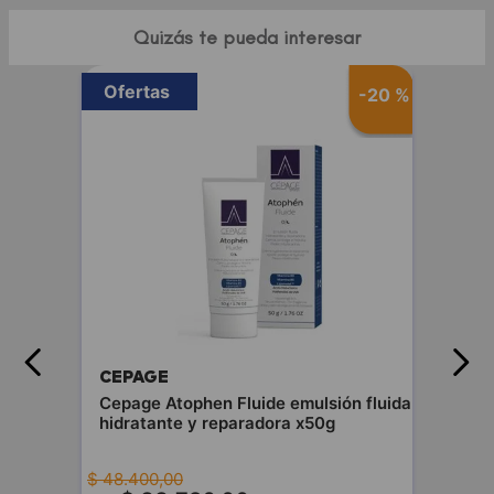
Quizás te pueda interesar
Ofertas
-
20 %
CEPAGE
Cepage Atophen Fluide emulsión fluida
hidratante y reparadora x50g
$
48
.
400
,
00