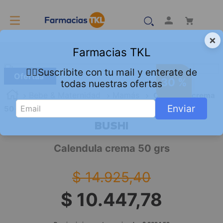
×
Farmacias TKL
👇🏻Suscribite con tu mail y enterate de
Ofertas
30 %
todas nuestras ofertas
Bebe & Maternidad
Mamás
Calendula crema
Enviar
50 grs
BUSHI
Calendula crema 50 grs
$
14
.
925
,
40
$
10
.
447
,
78