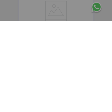
CEPAGE
Cepage Atophen Fluide emulsión fluida
hidratante y reparadora x50g
$
48
.
400
,
00
$
38
.
720
,
00
Precio sin impuestos nacionales:
$
32
.
000
,
00
AGREGAR