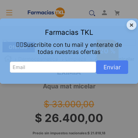
×
Farmacias TKL
👇🏻Suscribite con tu mail y enterate de
Ofertas
20 %
todas nuestras ofertas
Dermocosmetica
Limpieza
Aqua mat micelar
Enviar
EXIMIA
Aqua mat micelar
$
33
.
000
,
00
$
26
.
400
,
00
Precio sin impuestos nacionales:
$
21
.
818
,
18