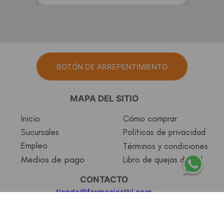
BOTÓN DE ARREPENTIMIENTO
MAPA DEL SITIO
Inicio
Cómo comprar
Sucursales
Políticas de privacidad
Empleo
Términos y condiciones
Medios de pago
Libro de quejas digital
CONTACTO
tienda@farmaciastkl.com
+541178312372