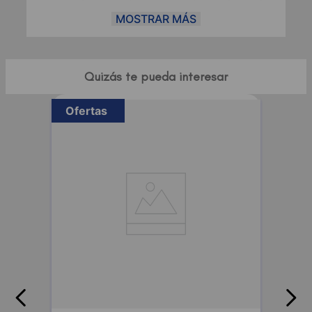
sugiere aplicar por la mañana y/o por la noche
con la ayuda de un algodón. Se puede aplicar
MOSTRAR MÁS
sobre el rostro, el cuello y el escore. Debe
retirarse de manera suave, en dirección hacia el
exterior.
Quizás te pueda interesar
Ofertas