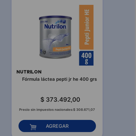
NUTRILON
Fórmula láctea pepti jr he 400 grs
$
373
.
492
,
00
Precio sin impuestos nacionales:
$
308
.
671
,
07
AGREGAR