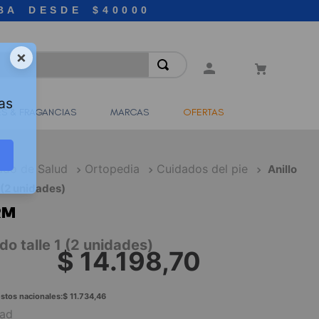
BA DESDE $40000
×
as
S & FRAGANCIAS
MARCAS
OFERTAS
ado de Salud
Ortopedia
Cuidados del pie
Anillo
1 (2 unidades)
RM
ido talle 1 (2 unidades)
$
14
.
198
,
70
stos nacionales:
$
11
.
734
,
46
dad