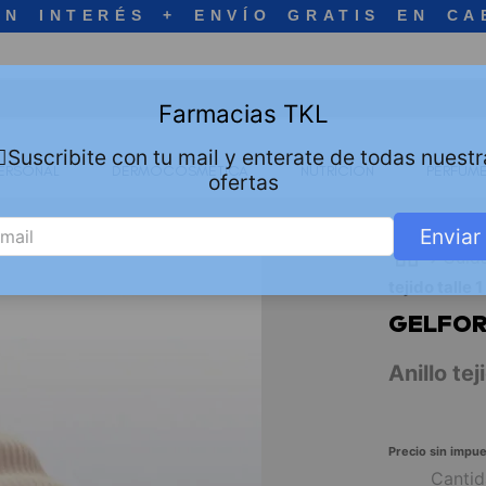
IN INTERÉS + ENVÍO GRATIS EN CA
Farmacias TKL
🏻Suscribite con tu mail y enterate de todas nuestr
ERSONAL
DERMOCOSMETICA
NUTRICION
PERFUME
ofertas
Enviar
Cuid
tejido talle 
GELFO
Anillo tej
Precio sin impue
Canti