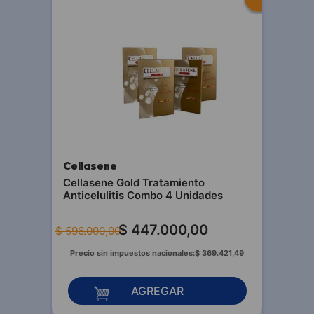
Cellasene
Cellasene Gold Tratamiento
Anticelulitis Combo 4 Unidades
$
447
.
000
,
00
$
596
.
000
,
00
Precio sin impuestos nacionales:
$
369
.
421
,
49
AGREGAR