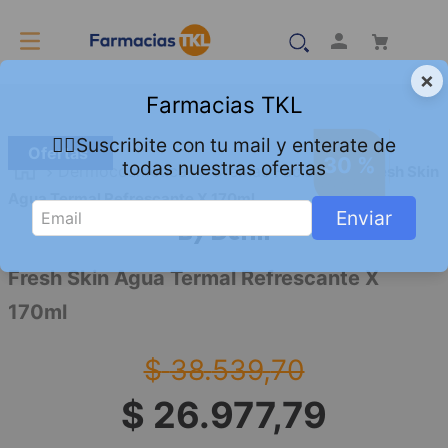
×
Farmacias TKL
👇🏻Suscribite con tu mail y enterate de
Ofertas
30 %
todas nuestras ofertas
Dermocosmetica
Cremas Faciales
Fresh Skin
Agua Termal Refrescante X 170ml
Enviar
By Derm
Fresh Skin Agua Termal Refrescante X
170ml
$
38
.
539
,
70
$
26
.
977
,
79