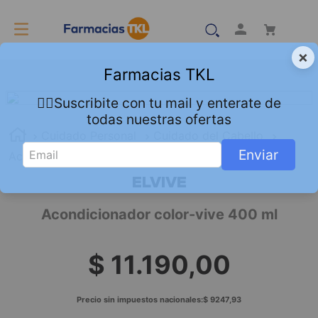
×
Farmacias TKL
👇🏻Suscribite con tu mail y enterate de
todas nuestras ofertas
Cuidado Personal
Cuidado del Cabello
Enviar
Acondicionador
Acondicionador color-vive 400 ml
ELVIVE
Acondicionador color-vive 400 ml
$
11
.
190
,
00
Precio sin impuestos nacionales:
$
9247
,
93