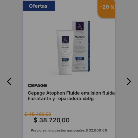
Ofertas
-
20 %
CEPAGE
Cepage Atophen Fluide emulsión fluida
hidratante y reparadora x50g
$
48
.
400
,
00
$
38
.
720
,
00
Precio sin impuestos nacionales:
$
32
.
000
,
00