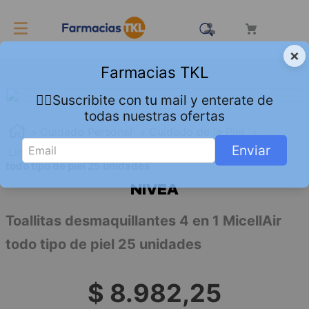
×
Farmacias TKL
👇🏻Suscribite con tu mail y enterate de
todas nuestras ofertas
Cuidado Personal
Cuidado de la Piel
Enviar
Limpieza
Toallitas desmaquillantes 4 en 1 MicellAir
todo tipo de piel 25 unidades
NIVEA
Toallitas desmaquillantes 4 en 1 MicellAir
todo tipo de piel 25 unidades
$
8
.
982
,
25